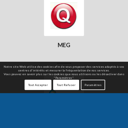
Votre espace de
dématérialisation
MEG
Notre site Web utilise des cookies afin de vous proposer des services adaptés à vos
centres d'intérêts et mesurer la fréquentation de nos services.
Vous pouvez en savoir plus sur les cookies que nous utilisons ou les désactiver dans
"Paramètres".
Tout Accepter
Tout Refuser
Paramètres
Mon assistant de
comptabilité rapide
SILAE